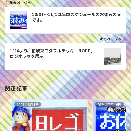
前のページへ
投
10/31〜11/1は年間スケジュールのお休みの日
稿
です。
ナ
ビ
ゲ
次のページへ
ー
1/26より、柏駅東口ダブルデッキ「NODE」
シ
にジオラマを展示。
ョ
ン
関連記事
2025年8月1日
2024年7月16日