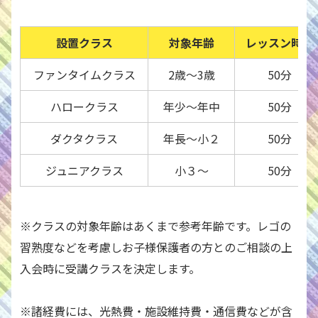
設置クラス
対象年齢
レッスン時間
ファンタイムクラス
2歳〜3歳
50分
ハロークラス
年少〜年中
50分
ダクタクラス
年長〜小２
50分
ジュニアクラス
小３〜
50分
※
クラスの対象年齢はあくまで参考年齢です。レゴの
習熟度などを考慮しお子様保護者の方とのご相談の上
入会時に受講クラスを決定します。
※
諸経費には、光熱費・施設維持費・通信費などが含