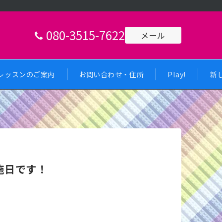
080-3515-7622
メール
レッスンのご案内
お問い合わせ・住所
Play!
新
実施日です！