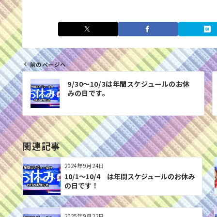
前のページへ
投
9/30〜10/3は年間スケジュールのお休
稿
みの日です。
ナ
ビ
ゲ
ー
関連記事
シ
ョ
2024年9月24日
ン
10/1～10/4 は年間スケジュールのお休み
の日です！
2025年9月22日