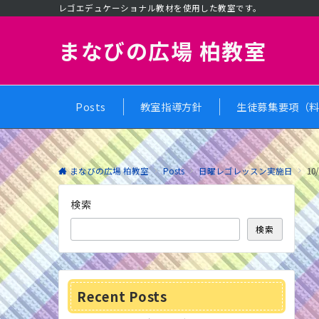
レゴエデュケーショナル教材を使用した教室です。
まなびの広場 柏教室
Posts
教室指導方針
生徒募集要項（料
まなびの広場 柏教室
Posts
日曜レゴレッスン実施日
1
検索
検索
Recent Posts